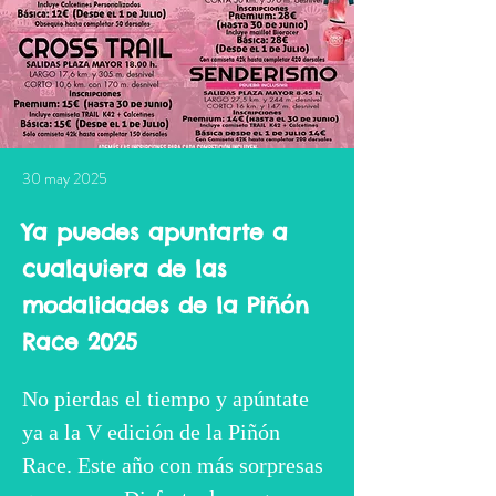
30 may 2025
Ya puedes apuntarte a
cualquiera de las
modalidades de la Piñón
Race 2025
No pierdas el tiempo y apúntate 
ya a la V edición de la Piñón 
Race. Este año con más sorpresas 