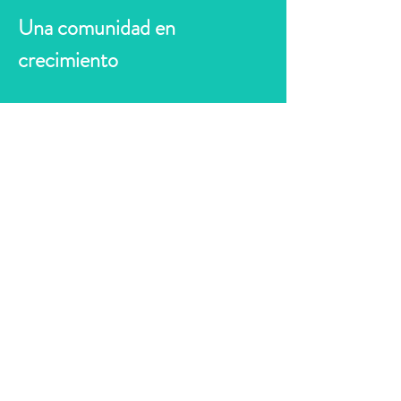
Una comunidad en 
crecimiento
El balance de esta edición no solo 
se mide en cifras, sino también 
en la ilusión y el compromiso de 
los participantes. Cada 
modalidad refleja la diversidad 
del público que acoge el evento: 
desde quienes buscan el máximo 
rendimiento deportivo hasta 
aquellos que priorizan la 
experiencia compartida, la 
convivencia y el disfrute de la 