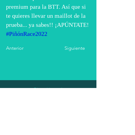
premium para la BTT. Así que si 
te quieres llevar un maillot de la 
prueba... ya sabes!! ¡APÚNTATE!
#PiñónRace2022
Anterior
Siguiente
Plaza Mayor 1
Pedrajas de San Esteban
47430 Valladolid
Tel.:
659 43 23 89
deportes@pedrajas.es